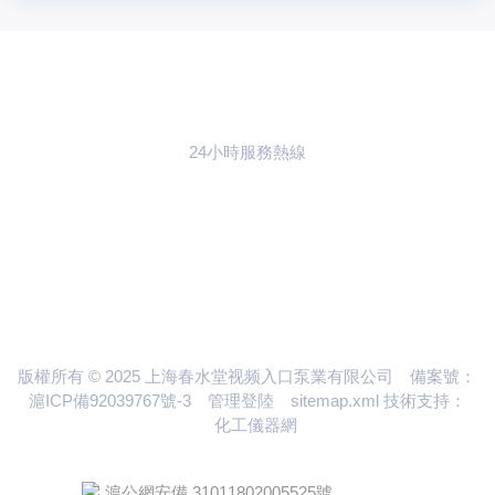
24小時服務熱線
021-59773783
聯係春水堂视频
入口
版權所有 © 2025 上海春水堂视频入口泵業有限公司
備案號：
滬ICP備92039767號-3
管理登陸
sitemap.xml
技術支持：
化工儀器網
滬公網安備 31011802005525號