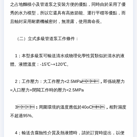
之占地麵積小及管道泵之安裝方便的優點，同時由於采用了優
秀的水力模型，所以它還具有高效節能、運行平穩等優點，而
且軸封采用耐磨機械密封，無泄露，使用壽命長。
（二）立式多級管道泵工作條件：
1；本型多級泵可輸送清水或物理化學性質類似於清水的液
體。液體溫度：-15℃~+120℃。
2；工作壓力：大工作壓力<2.5MPa，即係統壓力
=入口壓力+閉閥工作時的壓力<2.5MPa
3；周圍環境的溫度應低於40οC，相對濕度
不超過95%。
4；輸送含腐蝕性介質及熱液體時，請於訂貨時提出，以便