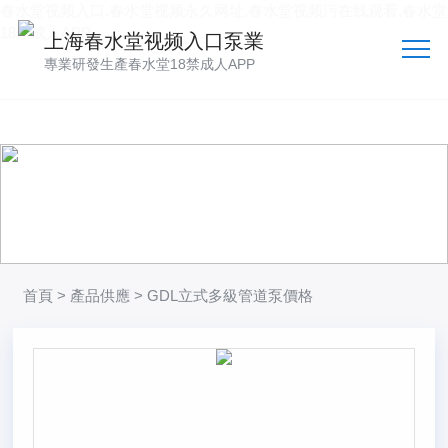
春水堂视频入口,春水堂视频永久网址,春水堂视频污在线观看,春水堂
18禁成人APP
上海春水堂视频入口泵業
專業研發生產春水堂18禁成人APP
產品供應
向客戶提供可靠的產品
技術、品質多方位管控到位
首頁
>
產品供應
> GDL立式多級管道泵價格